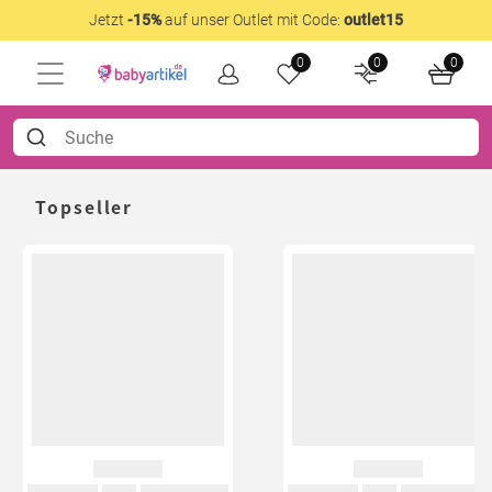
Jetzt
-15%
auf unser Outlet mit Code:
outlet15
0
0
0
Topseller