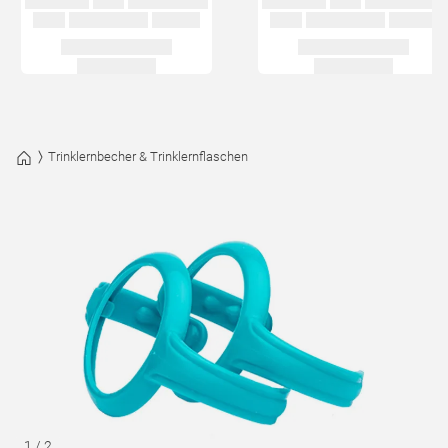
Trinklernbecher & Trinklernflaschen
1
/
2