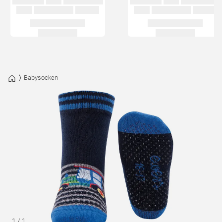
Babysocken
1
/
1