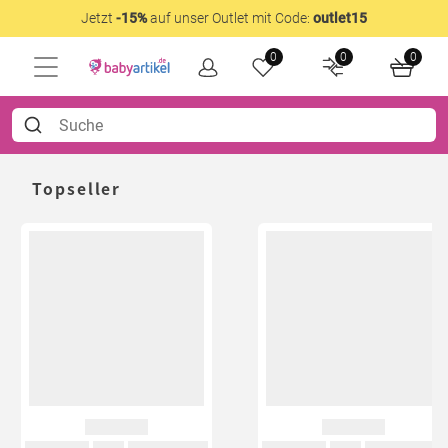
Jetzt
-15%
auf unser Outlet mit Code:
outlet15
0
0
0
Topseller