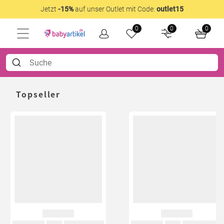
Jetzt
-15%
auf unser Outlet mit Code:
outlet15
0
0
0
Topseller