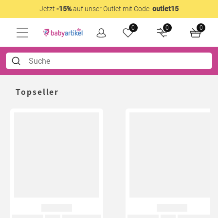
Jetzt
-15%
auf unser Outlet mit Code:
outlet15
0
0
0
Topseller