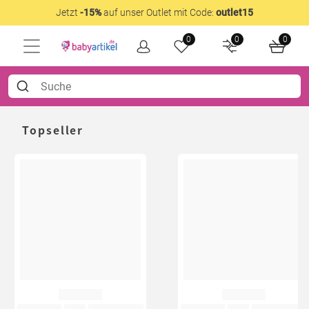
Jetzt
-15%
auf unser Outlet mit Code:
outlet15
0
0
0
Topseller