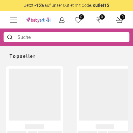
Jetzt
-15%
auf unser Outlet mit Code:
outlet15
0
0
0
Topseller