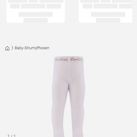
Baby-Strumpfhosen
1
/
1