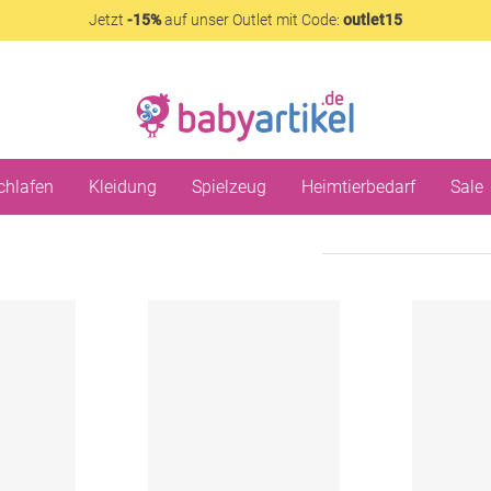
Jetzt
-15%
auf unser Outlet mit Code:
outlet15
chlafen
Kleidung
Spielzeug
Heimtierbedarf
Sale