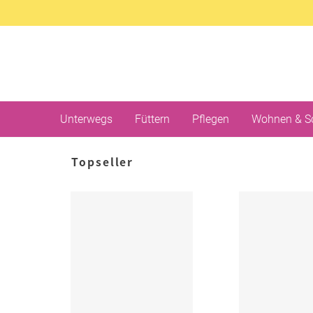
Unterwegs
Füttern
Pflegen
Wohnen & S
Topseller