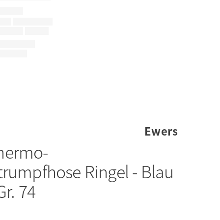
Ewers
hermo-
trumpfhose Ringel - Blau
Gr. 74