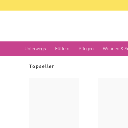
Unterwegs
Füttern
Pflegen
Wohnen & S
Topseller