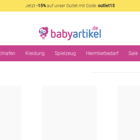
Jetzt
-15%
auf unser Outlet mit Code:
outlet15
chlafen
Kleidung
Spielzeug
Heimtierbedarf
Sale