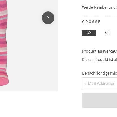
Werde Member und
GRÖSSE
62
68
Produkt ausverkau
Dieses Produkt ist a
Benachrichtige mich