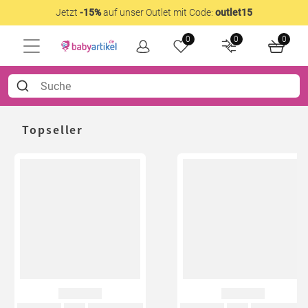
Jetzt
-15%
auf unser Outlet mit Code:
outlet15
0
0
0
Topseller