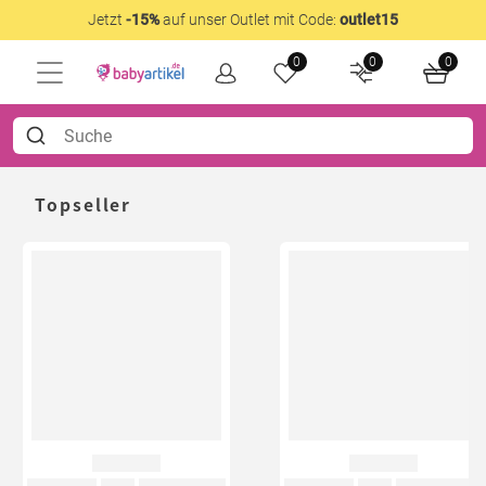
Jetzt
-15%
auf unser Outlet mit Code:
outlet15
0
0
0
Topseller