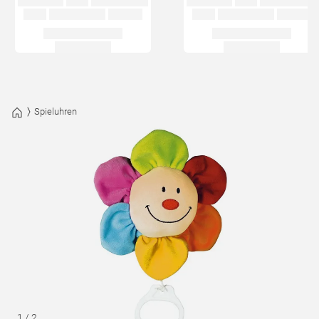
Spieluhren
1
/
2