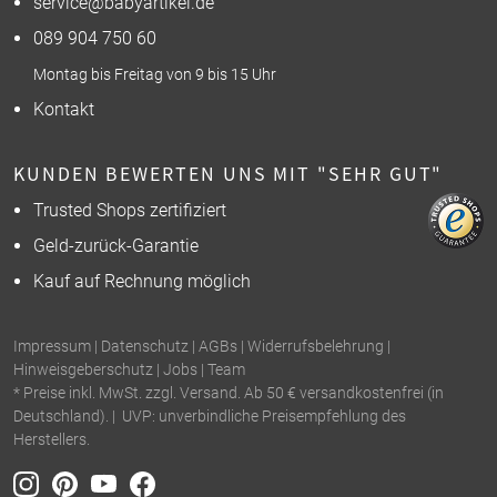
service@babyartikel.de
089 904 750 60
Montag bis Freitag von 9 bis 15 Uhr
Kontakt
KUNDEN BEWERTEN UNS MIT "SEHR GUT"
Trusted Shops zertifiziert
Geld-zurück-Garantie
Kauf auf Rechnung möglich
Impressum
|
Datenschutz
|
AGBs
|
Widerrufsbelehrung
|
Hinweisgeberschutz
|
Jobs
|
Team
* Preise inkl. MwSt. zzgl. Versand. Ab 50 € versandkostenfrei (in
Deutschland). | UVP: unverbindliche Preisempfehlung des
Herstellers.