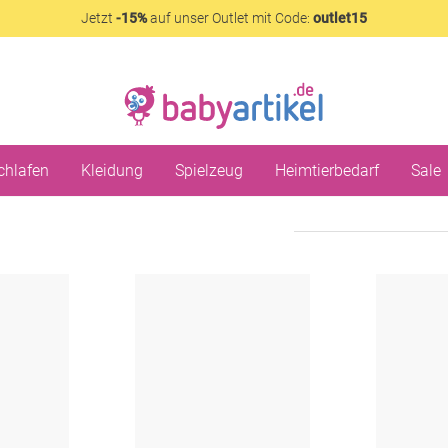
Jetzt
-15%
auf unser Outlet mit Code:
outlet15
chlafen
Kleidung
Spielzeug
Heimtierbedarf
Sale