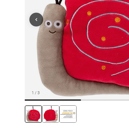
1
/
3