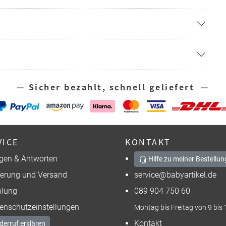
— Sicher bezahlt, schnell geliefert —
VICE
KONTAKT
gen & Antworten
Hilfe zu meiner Bestellun
ferung und Versand
service@babyartikel.de
lung
089 904 750 60
enschutzeinstellungen
Montag bis Freitag von 9 bis 
Kontakt
derruf erklären