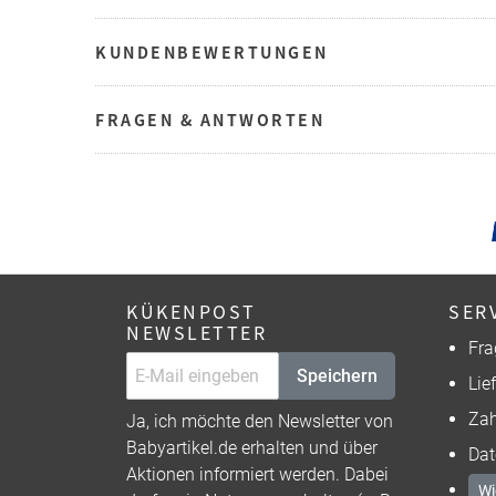
KUNDENBEWERTUNGEN
FRAGEN & ANTWORTEN
KÜKENPOST
SER
NEWSLETTER
Fra
Speichern
Lie
Zah
Ja, ich möchte den Newsletter von
Babyartikel.de erhalten und über
Dat
Aktionen informiert werden. Dabei
Wi