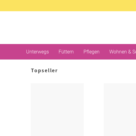
Unterwegs
Füttern
Pflegen
Wohnen & S
Topseller