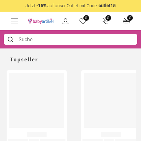
Jetzt
-15%
auf unser Outlet mit Code:
outlet15
0
0
0
Topseller