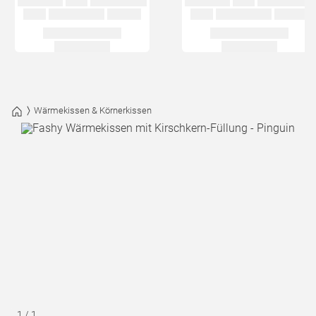
Wärmekissen & Körnerkissen
1
/
1