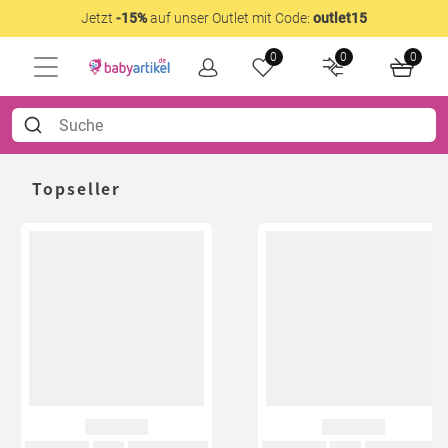
Jetzt
-15%
auf unser Outlet mit Code:
outlet15
0
0
0
Topseller