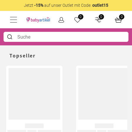
Jetzt
-15%
auf unser Outlet mit Code:
outlet15
0
0
0
Topseller