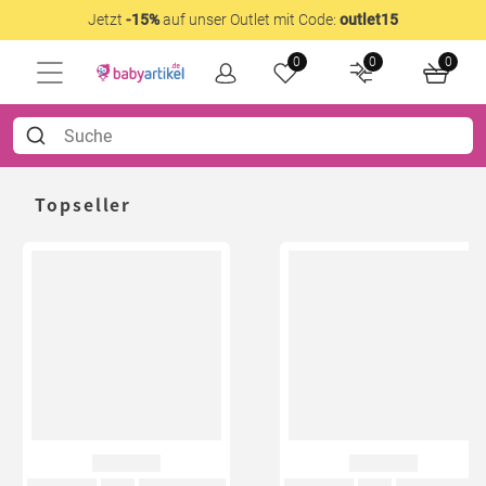
Jetzt
-15%
auf unser Outlet mit Code:
outlet15
0
0
0
Topseller