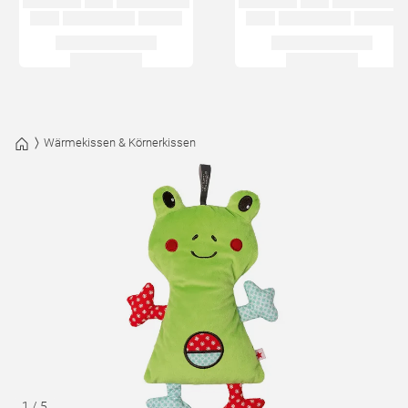
Wärmekissen & Körnerkissen
1
/
5