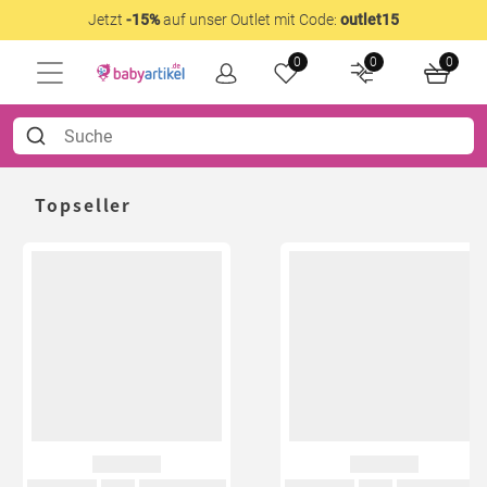
Jetzt
-15%
auf unser Outlet mit Code:
outlet15
0
0
0
Topseller