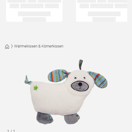
Wärmekissen & Körnerkissen
1
/
1