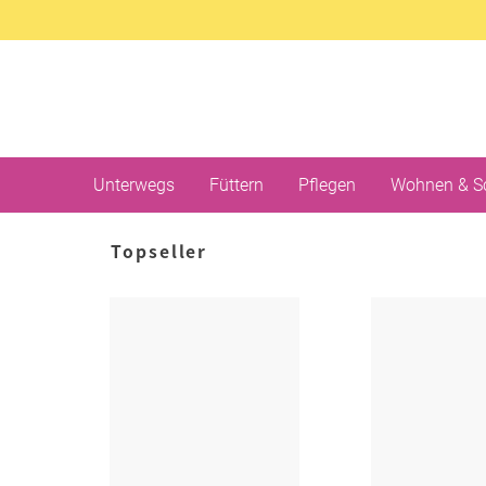
Unterwegs
Füttern
Pflegen
Wohnen & S
Topseller