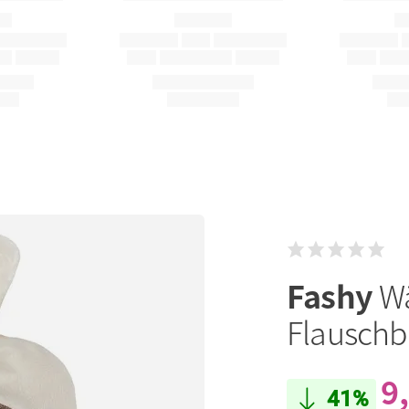
Fashy
W
Flauschbe
9
41%