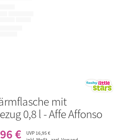
ärmflasche mit
zug 0,8 l - Affe Affonso
,96 €
UVP
16,95 €
inkl. MwSt.,
zzgl. Versand