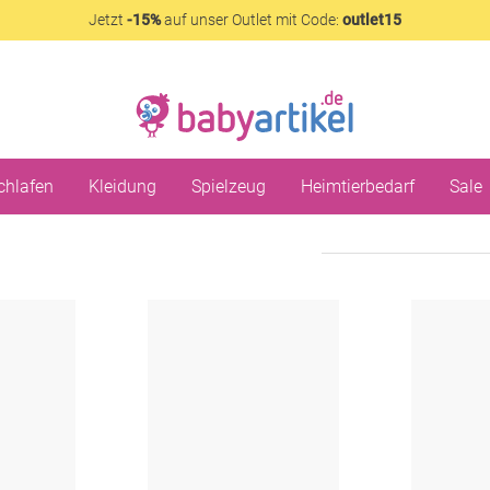
Jetzt
-15%
auf unser Outlet mit Code:
outlet15
chlafen
Kleidung
Spielzeug
Heimtierbedarf
Sale