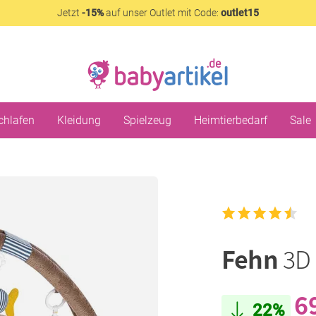
Jetzt
-15%
auf unser Outlet mit Code:
outlet15
chlafen
Kleidung
Spielzeug
Heimtierbedarf
Sale
Fehn
3D 
6
22%