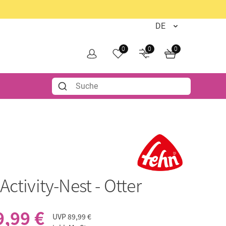
0
0
0
Activity-Nest - Otter
9,99 €
UVP
89,99 €