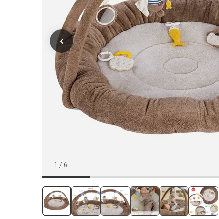
1
/
6