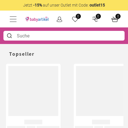
Jetzt
-15%
auf unser Outlet mit Code:
outlet15
0
0
0
Topseller