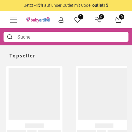
Jetzt
-15%
auf unser Outlet mit Code:
outlet15
0
0
0
Topseller