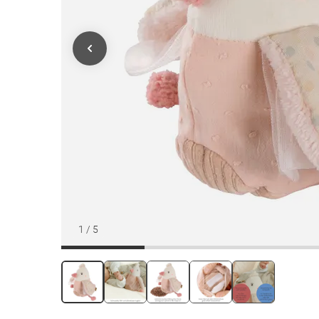
1
/
5