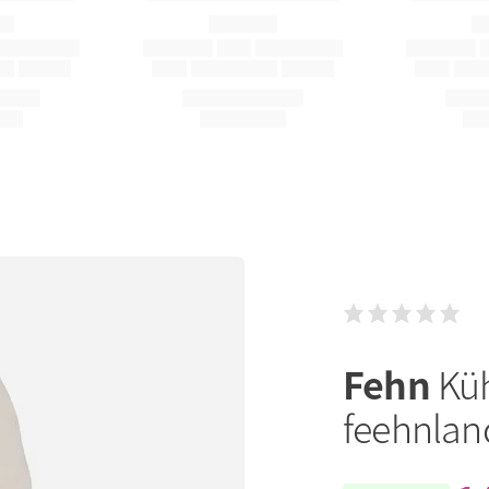
Fehn
Küh
feehnlan