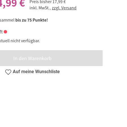
4,99 €
Preis bisher
17,99 €
inkl. MwSt.,
zzgl. Versand
 sammel
bis zu 75 Punkte!
ft
ktuell nicht verfügbar.
In den Warenkorb
Auf meine Wunschliste