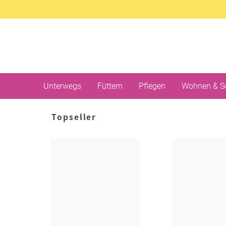
Unterwegs
Füttern
Pflegen
Wohnen & S
Topseller