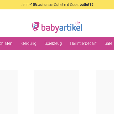
Jetzt
-15%
auf unser Outlet mit Code:
outlet15
chlafen
Kleidung
Spielzeug
Heimtierbedarf
Sale