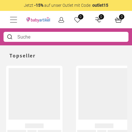
Jetzt
-15%
auf unser Outlet mit Code:
outlet15
0
0
0
Topseller