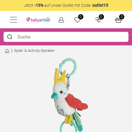
Jetzt
-15%
auf unser Outlet mit Code:
outlet15
0
0
0
Spiel- & Activity-Spiralen