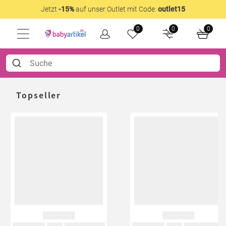
Jetzt
-15%
auf unser Outlet mit Code:
outlet15
0
0
0
Topseller