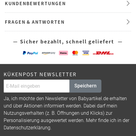
KUNDENBEWERTUNGEN
FRAGEN & ANTWORTEN
— Sicher bezahlt, schnell geliefert —
KÜKENPOST NEWSLETTER
Speichern
Ja, ich möchte den Newsletter von Babyartikel.de erhalten
und über Aktionen informiert werden. Dabei darf mein
Nutzungsverhalten (z. B. Öffnungen und Klicks) zur
Personalisierung ausgewertet werden. Mehr finde ich in der
Datenschutzerklärung
.