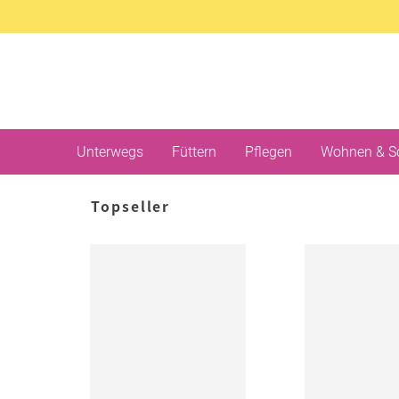
Unterwegs
Füttern
Pflegen
Wohnen & S
Topseller