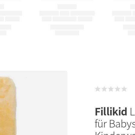
Fillikid
L
für Baby