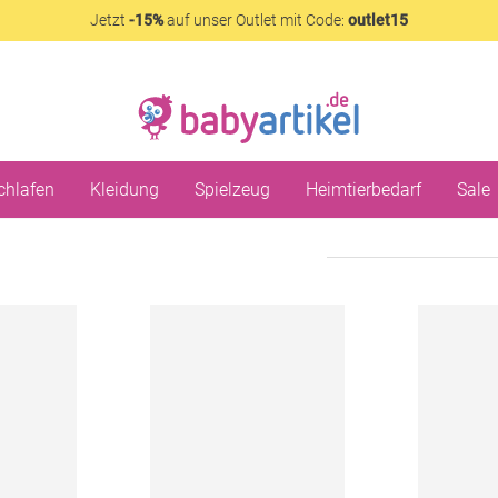
Jetzt
-15%
auf unser Outlet mit Code:
outlet15
chlafen
Kleidung
Spielzeug
Heimtierbedarf
Sale