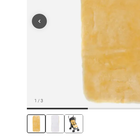
1
/
3