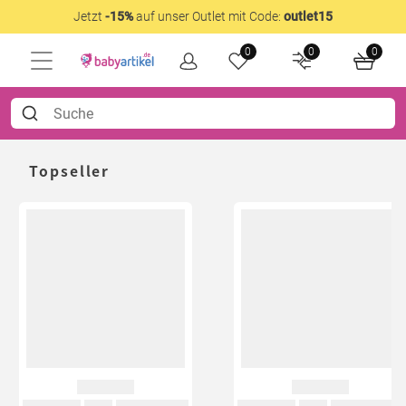
Jetzt
-15%
auf unser Outlet mit Code:
outlet15
0
0
0
Topseller