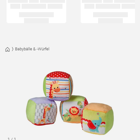
Babybälle & -Würfel
1
/
1