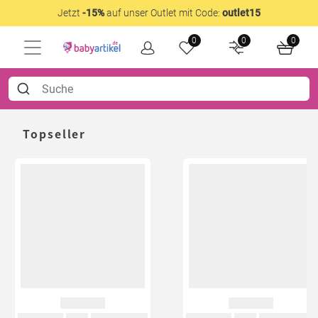
Jetzt
-15%
auf unser Outlet mit Code:
outlet15
0
0
0
Topseller