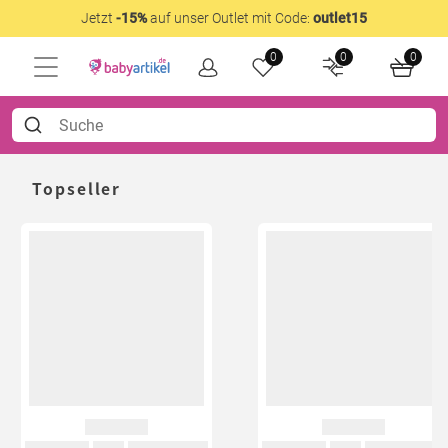
Jetzt
-15%
auf unser Outlet mit Code:
outlet15
0
0
0
Topseller