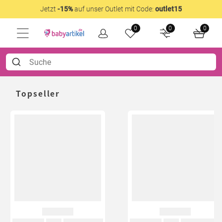
Jetzt
-15%
auf unser Outlet mit Code:
outlet15
0
0
0
Topseller