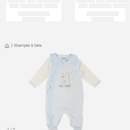
Strampler & Sets
1
/
2