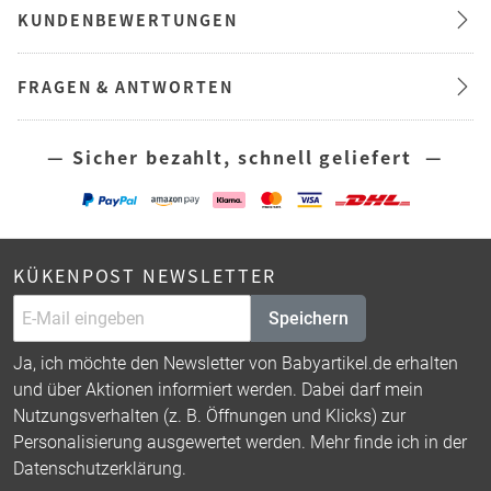
KUNDENBEWERTUNGEN
FRAGEN & ANTWORTEN
— Sicher bezahlt, schnell geliefert —
KÜKENPOST NEWSLETTER
Speichern
Ja, ich möchte den Newsletter von Babyartikel.de erhalten
und über Aktionen informiert werden. Dabei darf mein
Nutzungsverhalten (z. B. Öffnungen und Klicks) zur
Personalisierung ausgewertet werden. Mehr finde ich in der
Datenschutzerklärung
.