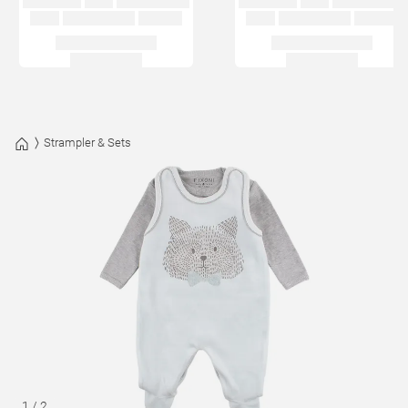
Strampler & Sets
1
/
2