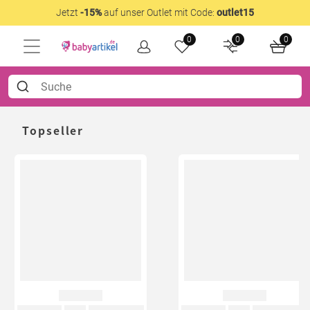
Jetzt
-15%
auf unser Outlet mit Code:
outlet15
0
0
0
Topseller