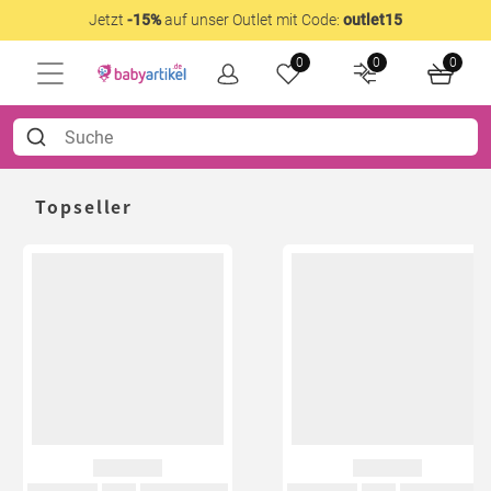
Jetzt
-15%
auf unser Outlet mit Code:
outlet15
0
0
0
Topseller