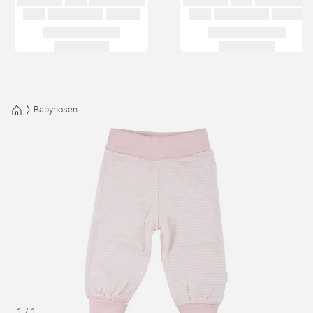
Babyhosen
1
/
1