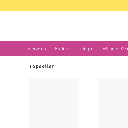
Unterwegs
Füttern
Pflegen
Wohnen & S
Topseller