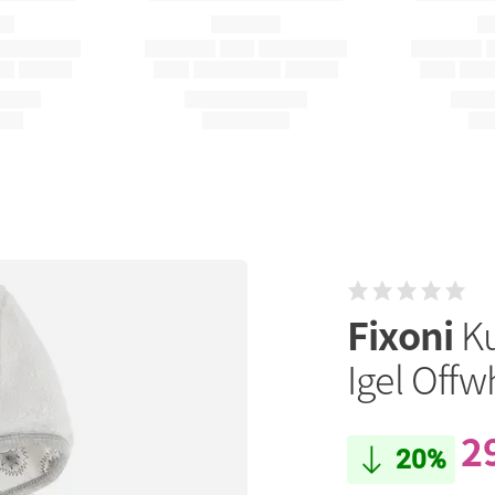
Fixoni
Ku
Igel Offwh
2
20%