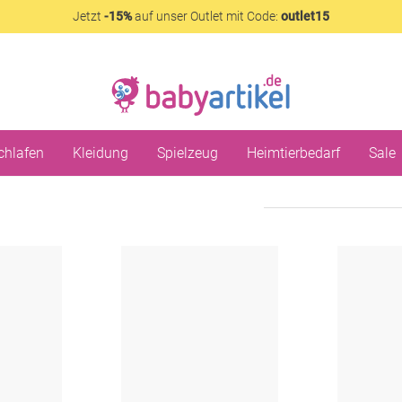
Jetzt
-15%
auf unser Outlet mit Code:
outlet15
chlafen
Kleidung
Spielzeug
Heimtierbedarf
Sale