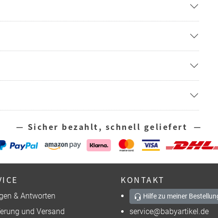
— Sicher bezahlt, schnell geliefert —
VICE
KONTAKT
gen & Antworten
Hilfe zu meiner Bestellun
ferung und Versand
service@babyartikel.de