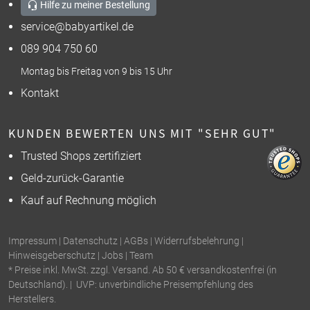
Hilfe zu meiner Bestellung
service@babyartikel.de
089 904 750 60
Montag bis Freitag von 9 bis 15 Uhr
Kontakt
KUNDEN BEWERTEN UNS MIT "SEHR GUT"
Trusted Shops zertifiziert
Geld-zurück-Garantie
Kauf auf Rechnung möglich
Impressum
|
Datenschutz
|
AGBs
|
Widerrufsbelehrung
|
Hinweisgeberschutz
|
Jobs
|
Team
* Preise inkl. MwSt. zzgl. Versand. Ab 50 € versandkostenfrei (in
Deutschland). | UVP: unverbindliche Preisempfehlung des
Herstellers.