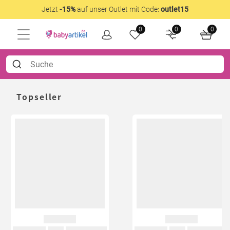
Jetzt
-15%
auf unser Outlet mit Code:
outlet15
0
0
0
Topseller