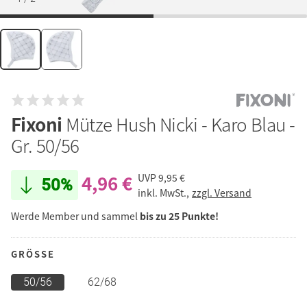
Fixoni
Mütze Hush Nicki - Karo Blau -
Gr. 50/56
4,96 €
UVP
9,95 €
50%
inkl. MwSt.,
zzgl. Versand
Werde Member und sammel
bis zu 25 Punkte!
GRÖSSE
50/56
62/68