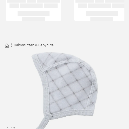
Babymützen & Babyhüte
1
/
2