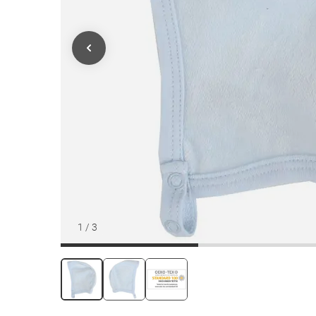
1
/
3