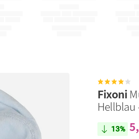
Fixoni
Mü
Hellblau 
5
13%