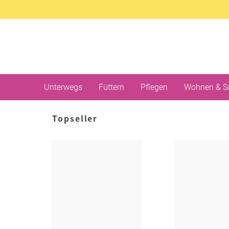
Unterwegs
Füttern
Pflegen
Wohnen & S
Topseller