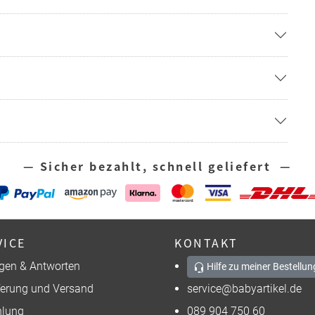
— Sicher bezahlt, schnell geliefert —
VICE
KONTAKT
gen & Antworten
Hilfe zu meiner Bestellun
ferung und Versand
service@babyartikel.de
lung
089 904 750 60