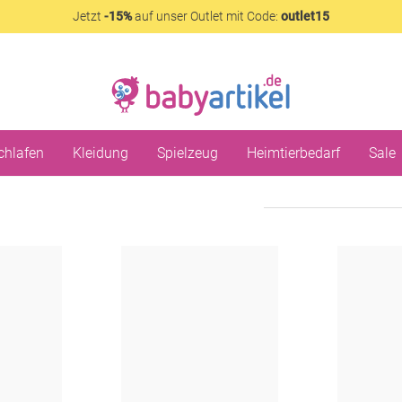
Jetzt
-15%
auf unser Outlet mit Code:
outlet15
chlafen
Kleidung
Spielzeug
Heimtierbedarf
Sale