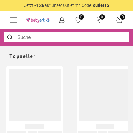
Jetzt
-15%
auf unser Outlet mit Code:
outlet15
0
0
0
Topseller