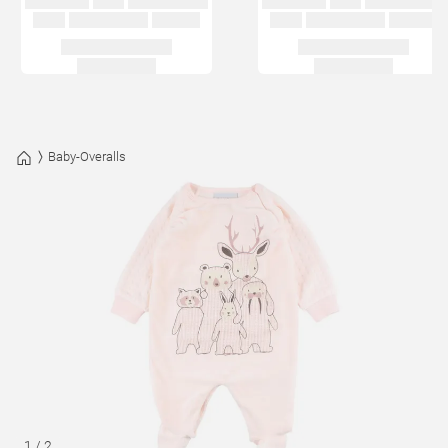
Baby-Overalls
1
/
2