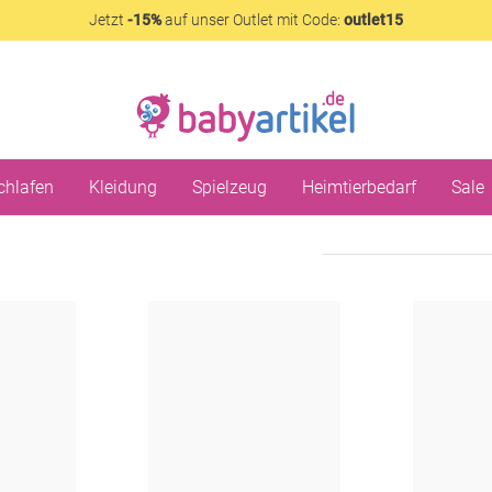
Jetzt
-15%
auf unser Outlet mit Code:
outlet15
chlafen
Kleidung
Spielzeug
Heimtierbedarf
Sale