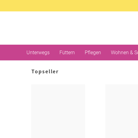
Unterwegs
Füttern
Pflegen
Wohnen & S
Topseller