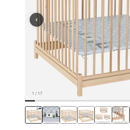
1
/
17