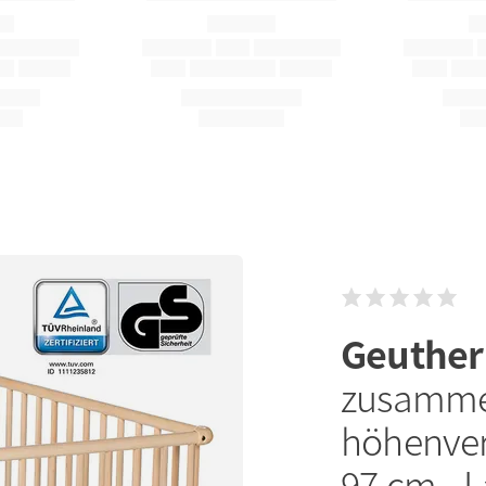
Geuthe
zusammen
höhenvers
97 cm - 