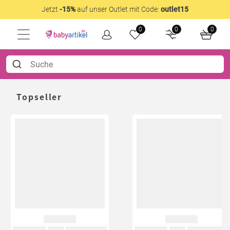
Jetzt
-15%
auf unser Outlet mit Code:
outlet15
0
0
0
Topseller