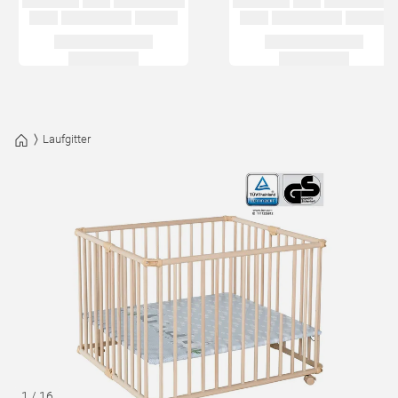
Laufgitter
1
/
16