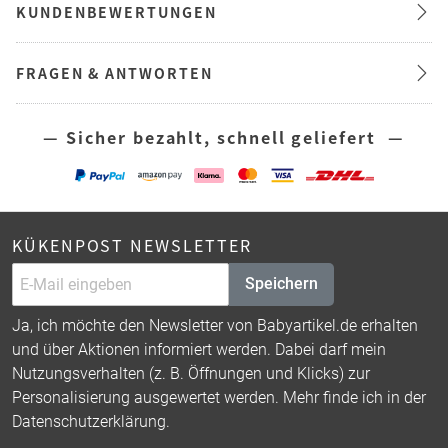
KUNDENBEWERTUNGEN
FRAGEN & ANTWORTEN
— Sicher bezahlt, schnell geliefert —
KÜKENPOST NEWSLETTER
Speichern
Ja, ich möchte den Newsletter von Babyartikel.de erhalten
und über Aktionen informiert werden. Dabei darf mein
Nutzungsverhalten (z. B. Öffnungen und Klicks) zur
Personalisierung ausgewertet werden. Mehr finde ich in der
Datenschutzerklärung
.