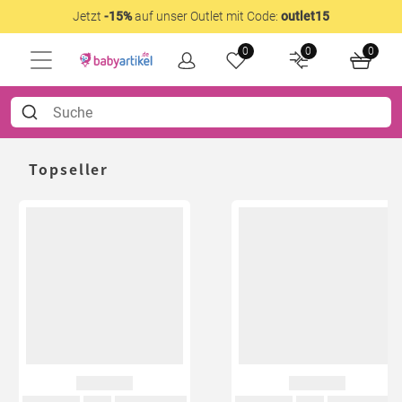
Jetzt
-15%
auf unser Outlet mit Code:
outlet15
0
0
0
Topseller