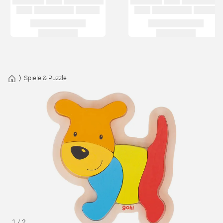
Spiele & Puzzle
1
/
2