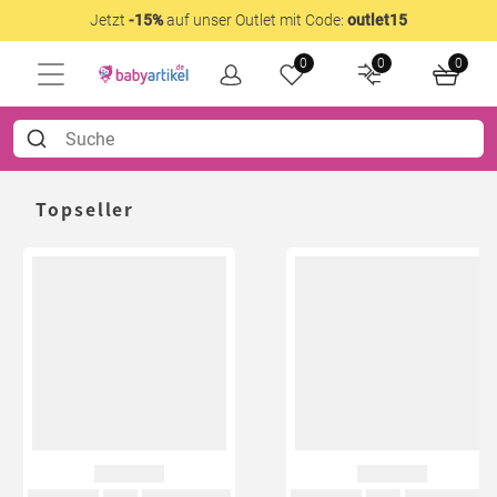
Jetzt
-15%
auf unser Outlet mit Code:
outlet15
0
0
0
Topseller