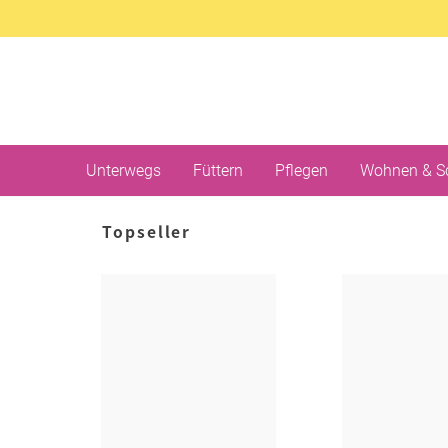
Unterwegs
Füttern
Pflegen
Wohnen & S
Topseller