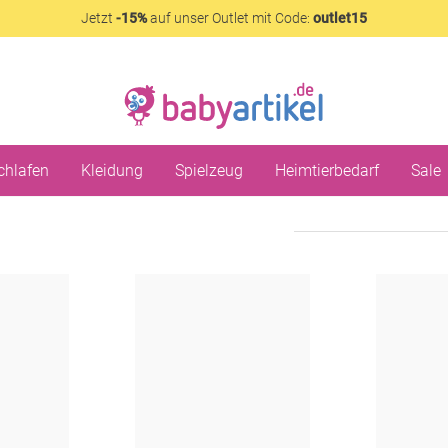
Jetzt
-15%
auf unser Outlet mit Code:
outlet15
chlafen
Kleidung
Spielzeug
Heimtierbedarf
Sale