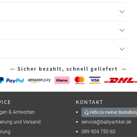
— Sicher bezahlt, schnell geliefert —
VICE
KONTAKT
gen & Antworten
Hilfe zu meiner Bestellun
ferung und Versand
service@babyartikel.de
lung
089 904 750 60