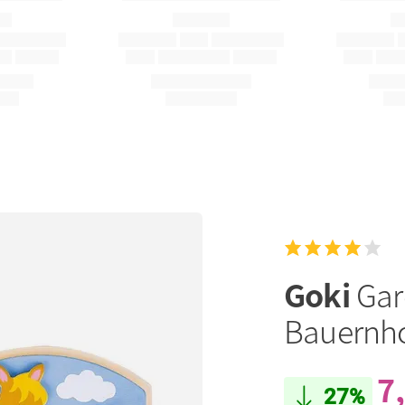
Goki
Gar
Bauernh
7
27%