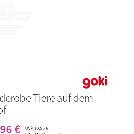
derobe Tiere auf dem
of
,96 €
UVP
10,95 €