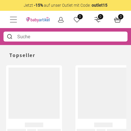
Jetzt
-15%
auf unser Outlet mit Code:
outlet15
0
0
0
Topseller