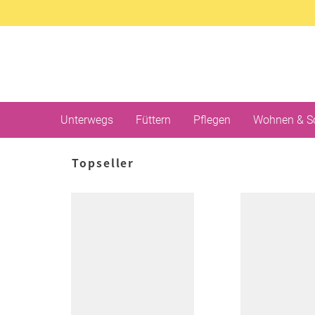
Unterwegs
Füttern
Pflegen
Wohnen & S
Topseller