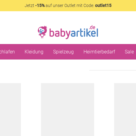
Jetzt
-15%
auf unser Outlet mit Code:
outlet15
chlafen
Kleidung
Spielzeug
Heimtierbedarf
Sale