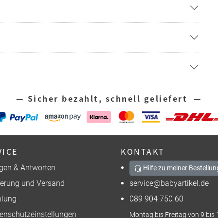
— Sicher bezahlt, schnell geliefert —
VICE
KONTAKT
gen & Antworten
Hilfe zu meiner Bestellun
ferung und Versand
service@babyartikel.de
lung
089 904 750 60
enschutzeinstellungen
Montag bis Freitag von 9 bis 