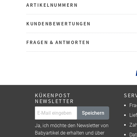
ARTIKELNUMMERN
KUNDENBEWERTUNGEN
FRAGEN & ANTWORTEN
KÜKENPOST
SER
NEWSLETTER
Fra
Speichern
Lie
Zah
Ja, ich möchte den Newsletter von
Babyartikel.de erhalten und über
Dat