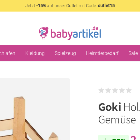
Jetzt
-15%
auf unser Outlet mit Code:
outlet15
chlafen
Kleidung
Spielzeug
Heimtierbedarf
Sale
Goki
Hol
Gemüse
2