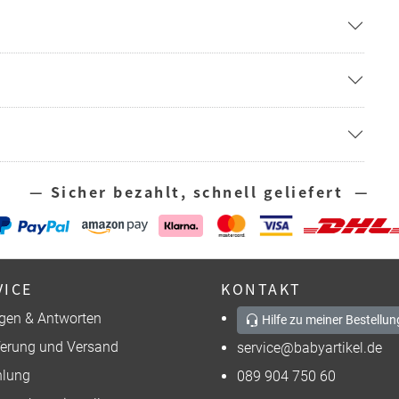
— Sicher bezahlt, schnell geliefert —
VICE
KONTAKT
gen & Antworten
Hilfe zu meiner Bestellun
ferung und Versand
service@babyartikel.de
lung
089 904 750 60