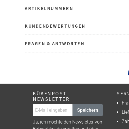
ARTIKELNUMMERN
KUNDENBEWERTUNGEN
FRAGEN & ANTWORTEN
KÜKENPOST
SER
NEWSLETTER
Fra
Speichern
Lie
Zah
Ja, ich möchte den Newsletter von
Babyartikel.de erhalten und über