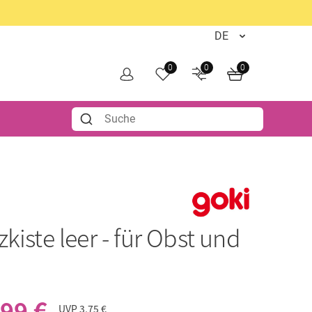
0
0
0
zkiste leer - für Obst und
,99 €
UVP
3,75 €