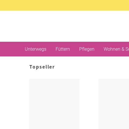
Unterwegs
Füttern
Pflegen
Wohnen & S
Topseller