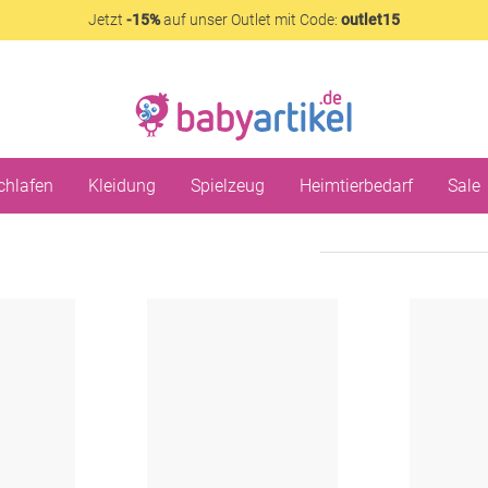
Jetzt
-15%
auf unser Outlet mit Code:
outlet15
chlafen
Kleidung
Spielzeug
Heimtierbedarf
Sale