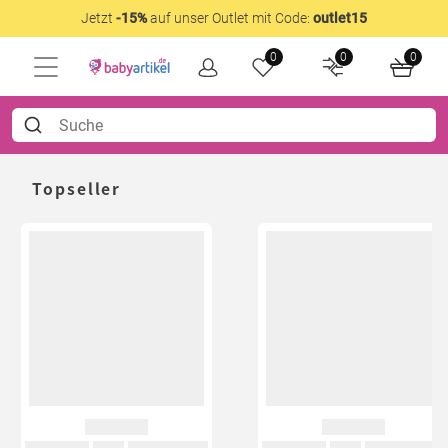
Jetzt
-15%
auf unser Outlet mit Code:
outlet15
0
0
0
Topseller