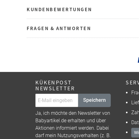
KUNDENBEWERTUNGEN
FRAGEN & ANTWORTEN
KÜKENPOST
SER
NEWSLETTER
Fra
Speichern
Lie
Zah
Ja, ich möchte den Newsletter von
Babyartikel.de erhalten und über
Dat
Aktionen informiert werden. Dabei
Wi
darf mein Nutzungsverhalten (z. B.