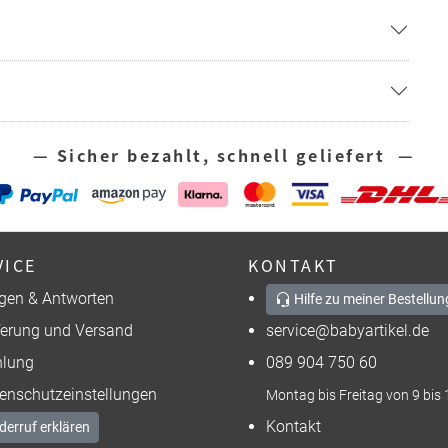
— Sicher bezahlt, schnell geliefert —
VICE
KONTAKT
gen & Antworten
Hilfe zu meiner Bestellun
ferung und Versand
service@babyartikel.de
lung
089 904 750 60
enschutzeinstellungen
Montag bis Freitag von 9 bis 
Kontakt
derruf erklären