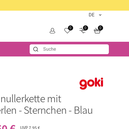
0
0
0
nullerkette mit
rlen - Sternchen - Blau
50 €
UVP
7,95 €