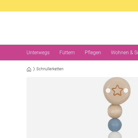
Unterwegs
Füttern
Pflegen
Wohnen & S
Schnullerketten