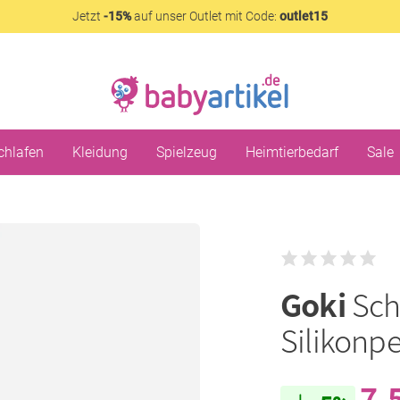
Jetzt
-15%
auf unser Outlet mit Code:
outlet15
chlafen
Kleidung
Spielzeug
Heimtierbedarf
Sale
Goki
Sch
Silikonpe
7,