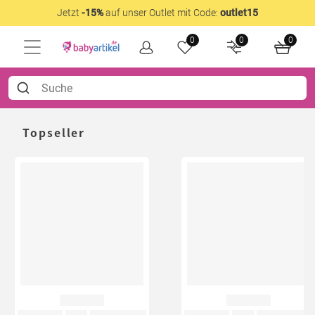
Jetzt
-15%
auf unser Outlet mit Code:
outlet15
0
0
0
Topseller