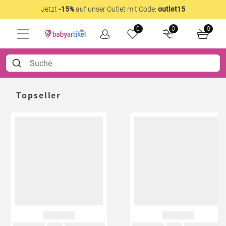
Jetzt
-15%
auf unser Outlet mit Code:
outlet15
0
0
0
Topseller