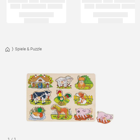
Spiele & Puzzle
1
/
1