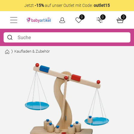
Jetzt
-15%
auf unser Outlet mit Code:
outlet15
0
0
0
Kaufladen & Zubehör