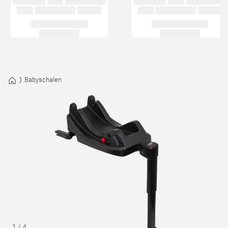
Babyschalen
1
/
4