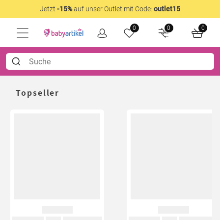
Jetzt
-15%
auf unser Outlet mit Code:
outlet15
0
0
0
Topseller